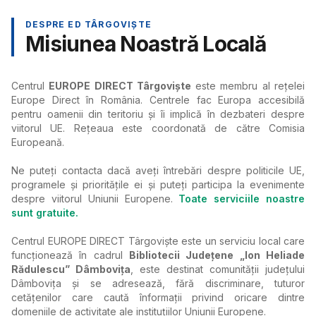
DESPRE ED TÂRGOVIȘTE
Misiunea Noastră Locală
Centrul
EUROPE DIRECT Târgoviște
este membru al rețelei
Europe Direct în România. Centrele fac Europa accesibilă
pentru oamenii din teritoriu și îi implică în dezbateri despre
viitorul UE. Rețeaua este coordonată de către Comisia
Europeană.
Ne puteți contacta dacă aveți întrebări despre politicile UE,
programele și prioritățile ei și puteți participa la evenimente
despre viitorul Uniunii Europene.
Toate serviciile noastre
sunt gratuite.
Centrul EUROPE DIRECT Târgovişte este un serviciu local care
funcţionează în cadrul
Bibliotecii Judeţene „Ion Heliade
Rădulescu” Dâmboviţa
, este destinat comunităţii judeţului
Dâmboviţa și se adresează, fără discriminare, tuturor
cetăţenilor care caută înformaţii privind oricare dintre
domeniile de activitate ale instituţiilor Uniunii Europene.