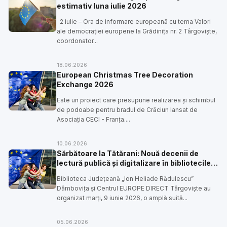
estimativ luna iulie 2026
2 iulie – Ora de informare europeană cu tema Valori
ale democrației europene la Grădinița nr. 2 Târgoviște,
coordonator...
18.06.2026
European Christmas Tree Decoration
Exchange 2026
Este un proiect care presupune realizarea şi schimbul
de podoabe pentru bradul de Crăciun lansat de
Asociația CECI - Franța....
10.06.2026
Sărbătoare la Tătărani: Nouă decenii de
lectură publică și digitalizare în bibliotecile
dâmbovițene
Biblioteca Județeană „Ion Heliade Rădulescu”
Dâmbovița și Centrul EUROPE DIRECT Târgoviște au
organizat marți, 9 iunie 2026, o amplă suită...
05.06.2026