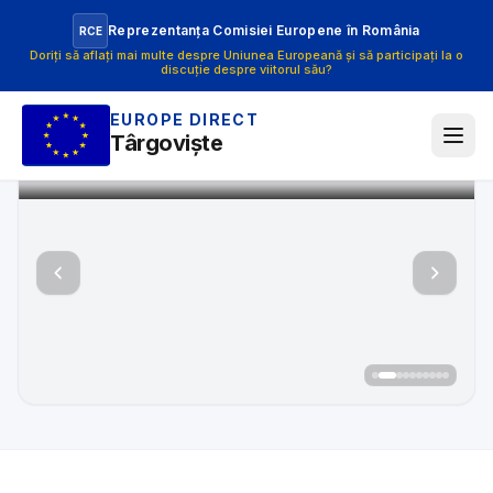
Reprezentanța Comisiei Europene în România
RCE
Doriți să aflați mai multe despre Uniunea Europeană și să participați la o
discuție despre viitorul său?
EUROPE DIRECT
Târgoviște
Implicarea tinerilor în activitățile și inițiativele democ