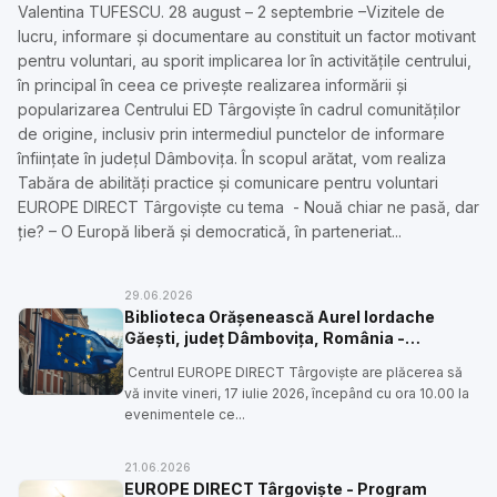
Valentina TUFESCU. 28 august – 2 septembrie –Vizitele de
lucru, informare şi documentare au constituit un factor motivant
pentru voluntari, au sporit implicarea lor în activităţile centrului,
în principal în ceea ce priveşte realizarea informării și
popularizarea Centrului ED Târgoviște în cadrul comunităţilor
de origine, inclusiv prin intermediul punctelor de informare
înființate în județul Dâmbovița. În scopul arătat, vom realiza
Tabăra de abilități practice și comunicare pentru voluntari
EUROPE DIRECT Târgoviște cu tema - Nouă chiar ne pasă, dar
ție? – O Europă liberă și democratică, în parteneriat...
29.06.2026
Biblioteca Orășenească Aurel Iordache
Găești, judeţ Dâmboviţa, România -
reprezentație de teatru forum cu tema
Centrul EUROPE DIRECT Târgovişte are plăcerea să
Cetățenie europeană activă per scenă –
vă invite vineri, 17 iulie 2026, începând cu ora 10.00 la
Teatru forum pentru TINEri
evenimentele ce...
21.06.2026
EUROPE DIRECT Târgovişte - Program