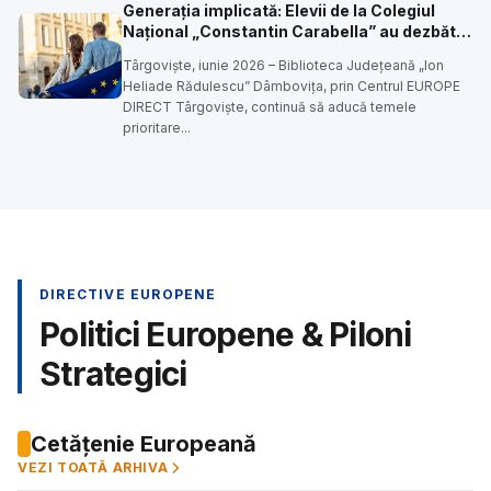
Generația implicată: Elevii de la Colegiul
Național „Constantin Carabella” au dezbătut
egalitatea de șanse și valorile europene
Târgoviște, iunie 2026 – Biblioteca Județeană „Ion
Heliade Rădulescu” Dâmbovița, prin Centrul EUROPE
DIRECT Târgoviște, continuă să aducă temele
prioritare...
DIRECTIVE EUROPENE
Politici Europene & Piloni
Strategici
Cetățenie Europeană
VEZI TOATĂ ARHIVA