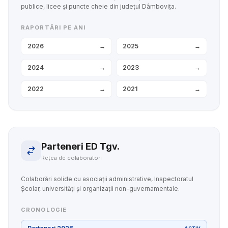
publice, licee și puncte cheie din județul Dâmbovița.
RAPORTĂRI PE ANI
2026
→
2025
→
2024
→
2023
→
2022
→
2021
→
Parteneri ED Tgv.
Rețea de colaboratori
Colaborări solide cu asociații administrative, Inspectoratul
Școlar, universități și organizații non-guvernamentale.
CRONOLOGIE